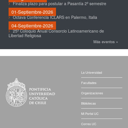
Finaliza plazo para postular a Pasantía 2º semestre
01-Septiembre-2026
Octava Conferencia ICLARS en Palermo, Italia
04-Septiembre-2026
25º Coloquio Anual Consorcio Latinoamericano de
Libertad Religiosa
Más eventos »
La Universidad
Facultades
Organizaciones
Bibliotecas
Mi Portal UC
Correo UC