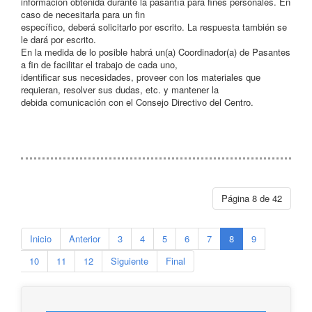
información obtenida durante la pasantía para fines personales. En
caso de necesitarla para un fin
específico, deberá solicitarlo por escrito. La respuesta también se
le dará por escrito.
En la medida de lo posible habrá un(a) Coordinador(a) de Pasantes
a fin de facilitar el trabajo de cada uno,
identificar sus necesidades, proveer con los materiales que
requieran, resolver sus dudas, etc. y mantener la
debida comunicación con el Consejo Directivo del Centro.
Página 8 de 42
Inicio
Anterior
3
4
5
6
7
8
9
10
11
12
Siguiente
Final