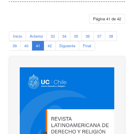
Página 41 de 42
Inicio
Anterior
33
34
35
36
37
38
39
40
41
42
Siguiente
Final