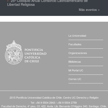
25º Coloquio Anual Consorcio Latinoamericano de
Libertad Religiosa
Más eventos »
La Universidad
Facultades
Organizaciones
Bibliotecas
Mi Portal UC
Correo UC
2015 Pontificia Universidad Católica de Chile. Centro UC Derecho y Religión
Tel: +56 9 5504 2943 / +56 9 5504 2759
Facultad de Derecho, 4° piso, Of. 422. Avda. Lib. Bernardo O'Higgins 340, Santiago, Chile.