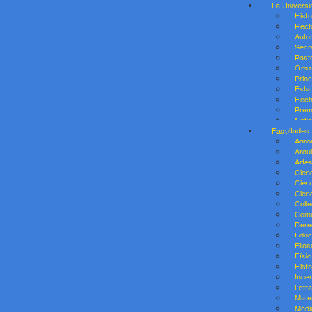
La Universi
Histo
Rect
Auto
Secr
Past
Orga
Prin
Esta
Hech
Prem
Noti
Facultades
Agro
Arqu
Arte
Cienc
Cien
Cien
Coll
Comu
Dere
Educ
Filos
Físic
Histo
Ingen
Letr
Mate
Medi