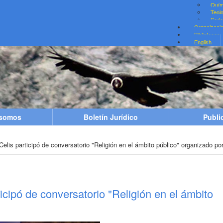
Quím
Teol
Sede 
Organizaci
Bibliotecas
English
 somos
Boletín Jurídico
Publi
elis participó de conversatorio "Religión en el ámbito público" organizado 
icipó de conversatorio "Religión en el ámbito