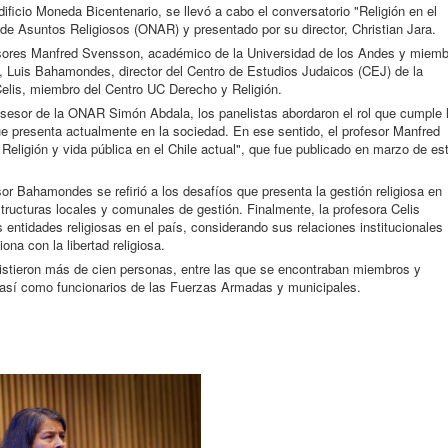
ificio Moneda Bicentenario, se llevó a cabo el conversatorio "Religión en el
 de Asuntos Religiosos (ONAR) y presentado por su director, Christian Jara.
ofesores Manfred Svensson, académico de la Universidad de los Andes y miemb
e), Luis Bahamondes, director del Centro de Estudios Judaicos (CEJ) de la
Celis, miembro del Centro UC Derecho y Religión.
asesor de la ONAR Simón Abdala, los panelistas abordaron el rol que cumple 
que presenta actualmente en la sociedad. En ese sentido, el profesor Manfred
Religión y vida pública en el Chile actual", que fue publicado en marzo de es
or Bahamondes se refirió a los desafíos que presenta la gestión religiosa en
tructuras locales y comunales de gestión. Finalmente, la profesora Celis
s entidades religiosas en el país, considerando sus relaciones institucionales
na con la libertad religiosa.
asistieron más de cien personas, entre las que se encontraban miembros y
, así como funcionarios de las Fuerzas Armadas y municipales.