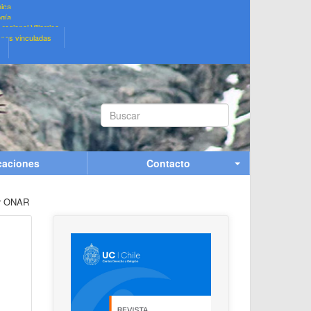
ica
ogía
regional Villarrica
ones vinculadas
Buscar...
caciones
Contacto
por ONAR