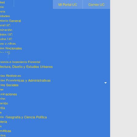
dad
Mi Portal UC
Correo UC
ria
oría
ridades
etaría General
oral UC
nización
cipios UC
tutos UC
os y cifras
ios Nacionales
cias UC
nomía e Ingeniería Forestal
itectura, Diseño y Estudios Urbanos
s
ias Biológicas
cias Económicas y Administrativas
cias Sociales
ege
nicaciones
cho
ación
ofía
a
ria, Geografía y Ciencia Política
iería
as
máticas
cina