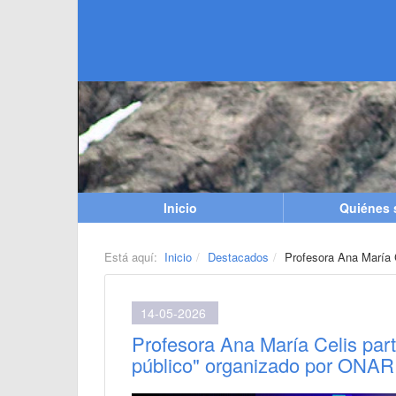
Inicio
Quiénes
Está aquí:
Inicio
Destacados
Profesora Ana María C
14-05-2026
Profesora Ana María Celis part
público" organizado por ONAR