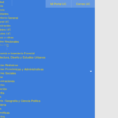
dad
Mi Portal UC
Correo UC
ria
oría
ridades
etaría General
oral UC
nización
cipios UC
tutos UC
os y cifras
ios Nacionales
cias UC
nomía e Ingeniería Forestal
itectura, Diseño y Estudios Urbanos
s
ias Biológicas
cias Económicas y Administrativas
cias Sociales
ege
nicaciones
cho
ación
ofía
a
ria, Geografía y Ciencia Política
iería
as
máticas
cina