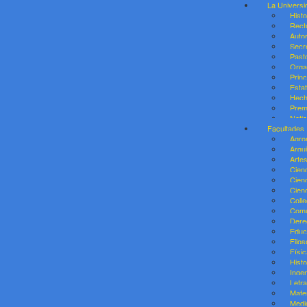
La Universi
Histo
Rect
Auto
Secr
Past
Orga
Prin
Esta
Hech
Prem
Noti
Facultades
Agro
Arqu
Arte
Cienc
Cien
Cien
Coll
Comu
Dere
Educ
Filos
Físic
Histo
Ingen
Letr
Mate
Medi