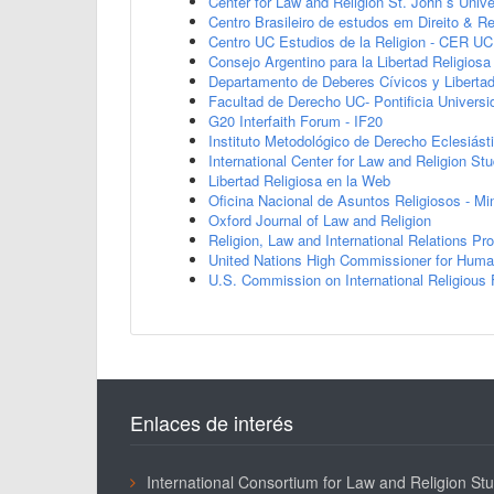
Center for Law and Religion St. John`s Unive
Centro Brasileiro de estudos em Direito & R
Centro UC Estudios de la Religion - CER UC
Consejo Argentino para la Libertad Religiosa
Departamento de Deberes Cívicos y Libertad 
Facultad de Derecho UC- Pontificia Universi
G20 Interfaith Forum - IF20
Instituto Metodológico de Derecho Eclesiás
International Center for Law and Religion St
Libertad Religiosa en la Web
Oficina Nacional de Asuntos Religiosos - Min
Oxford Journal of Law and Religion
Religion, Law and International Relations Pr
United Nations High Commissioner for Huma
U.S. Commission on International Religiou
Enlaces de interés
International Consortium for Law and Religion St