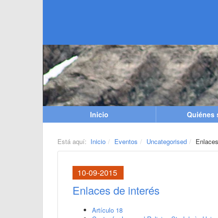
Inicio
Quiénes
Está aquí:
Inicio
Eventos
Uncategorised
Enlaces
10-09-2015
Enlaces de interés
Artículo 18