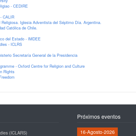
rsity
eligiao - CEDIRE
 - CALIR
Religiosa. Iglesia Adventista del Séptimo Día. Argentina.
dad Católica de Chile.
tico del Estado - IMDEE
udies - ICLRS
isterio Secretaría General de la Presidencia
ogramme - Oxford Centre for Religion and Culture
n Rights
s Freedom
Próximos eventos
16-Agosto-2026
udies (ICLARS)