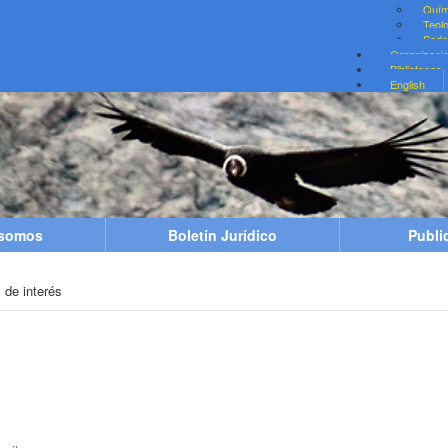
Quím
Teol
Sede 
Organizaci
Bibliotecas
English
 somos
Boletín Jurídico
Publi
 de interés