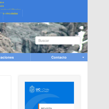
ica
ogía
regional Villarrica
ones vinculadas
Buscar...
caciones
Contacto